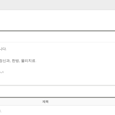
니다.
 정신과, 한방, 물리치료.
-^
제목
.