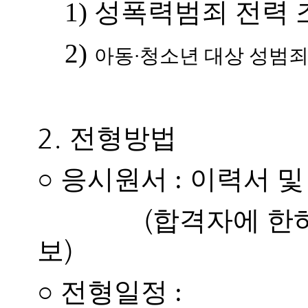
1) 성폭력범죄 전력 
2)
·
아동
청소년 대상 성범죄
2.
전형방법
○
응시원서 :
이력서 및
(
합격자에 한하
)
보
○
전형일정 :