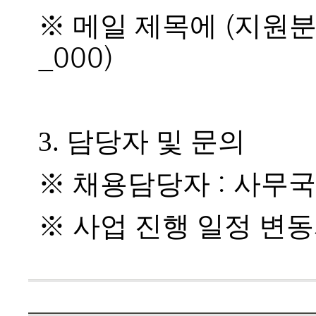
(
※
메일 제목에
지원
_000)
3. 담당자 및 문의
:
※
채용담당자
사무국장
※
사업 진행 일정 변동