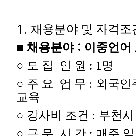
1.
채용분야 및 자격조
:
■
채용분야
이중언어 
○
모 집 인 원 : 1명
○
주 요 업 무 :
외국인
교육
○
강사비 조건 :
부천시
○
근 무 시 간 :
매주 