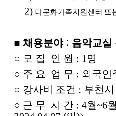
2)
다문화가족지원센터 또는
:
■
채용분야
음악교실
○
모 집 인 원 : 1명
○
주 요 업 무 :
외국인주
○
강사비 조건 :
부천시
○
근 무 시 간 : 4월~6