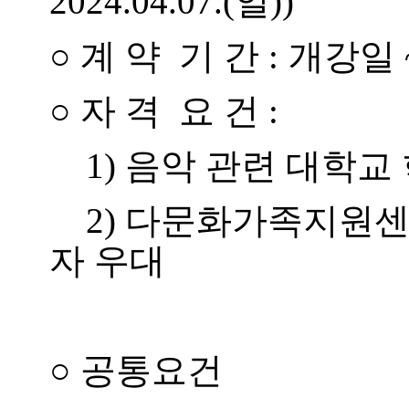
2024.04.07.(일))
○
계 약 기 간 :
개강일 ~ 
○
자 격 요 건 :
1) 음악 관련 대학교
2) 다문화가족지원센
자 우대
○
공통요건