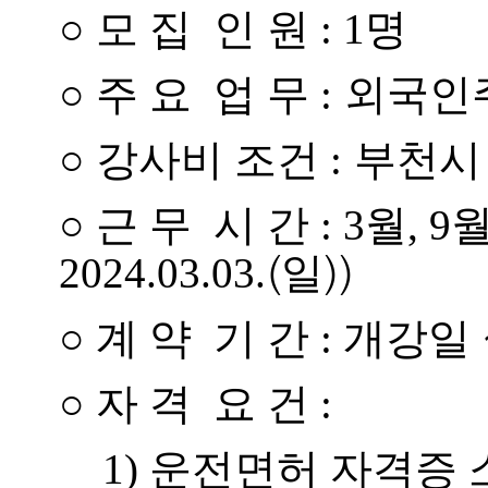
○
모 집 인 원 : 1명
○
주 요 업 무 :
외국인
○
강사비 조건 :
부천시
○
근 무 시 간 : 3월, 9
(
))
2024.03.03.
일
○
계 약 기 간 :
개강일
○
자 격 요 건 :
1) 운전면허 자격증