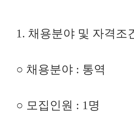
1.
채용분야 및 자격조
○
채용분야
:
통역
○
모집인원
: 1
명