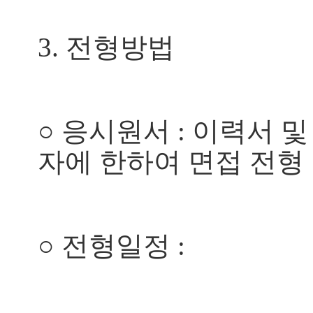
3.
전형방법
○
응시원서
:
이력서 및
자에 한하여 면접 전형
○
전형일정
: