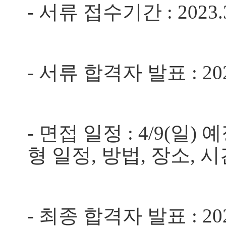
-
서류 접수기간
: 2023.
-
서류 합격자 발표
: 20
-
면접 일정
: 4/9(
일
)
예
형 일정
,
방법
,
장소
,
시
-
최종 합격자 발표
: 20