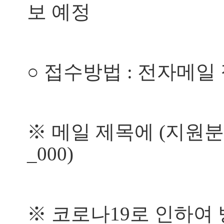
보 예정
○
접수방법
:
전자메일
※
메일 제목에
(
지원분
_000)
※
코로나
19
로 인하여