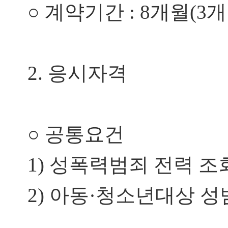
○
계약기간
: 8개월(3
2.
응시자격
○
공통요건
1)
성폭력범죄 전력 조회
2)
아동
·
청소년대상 성범